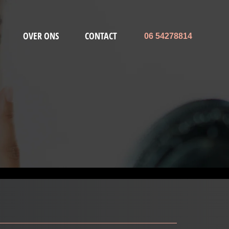
OVER ONS
CONTACT
06 54278814